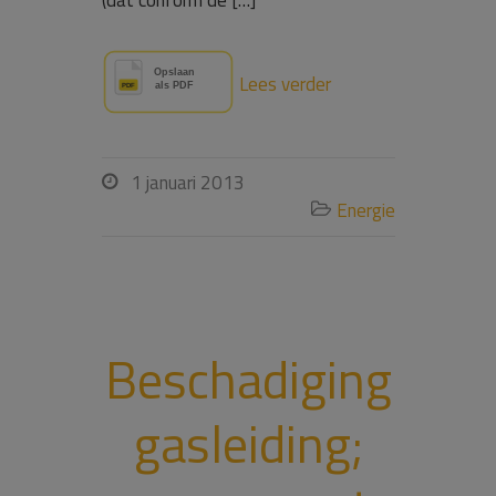
(dat conform de […]
Lees verder
1 januari 2013

Energie

Beschadiging
gasleiding;