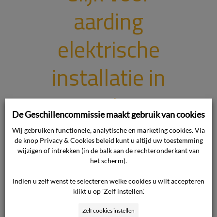
aarding
elektrische
installatie in
woning.
De Geschillencommissie maakt gebruik van cookies
Wij gebruiken functionele, analytische en marketing cookies. Via
Onderwerp van het geschil Het
de knop Privacy & Cookies beleid kunt u altijd uw toestemming
geschil betreft de kosten van de
wijzigen of intrekken (in de balk aan de rechteronderkant van
aarding van elektriciteit. De
het scherm).
consument heeft in 2010 de klacht
Indien u zelf wenst te selecteren welke cookies u wilt accepteren
voorgelegd aan de ondernemer.
klikt u op 'Zelf instellen'.
Standpunt van de consument Het
standpunt van de consument luidt in
Zelf cookies instellen