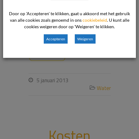
hoofdzaak als volgt. De ondernemer
heeft ijzeren waterleidingbuizen
Door op 'Accepteren' te klikken, gaat u akkoord met het gebruik
vervangen door kunststoffen buizen.
van alle cookies zoals genoemd in ons
cookiebeleid
. U kunt alle
cookies weigeren door op 'Weigeren' te klikken.
De aarding […]
Accepteren
Weigeren
Lees verder
5 januari 2013

Water

Kosten