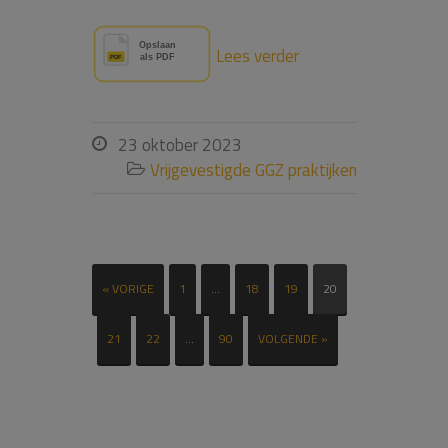
Lees verder
23 oktober 2023

Vrijgevestigde GGZ praktijken

« VORIGE
1
…
18
19
20
21
22
…
90
VOLGENDE »