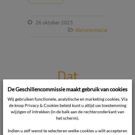
26 oktober 2023

Waterrecreatie

Dat
zorgaanbiede
De Geschillencommissie maakt gebruik van cookies
Wij gebruiken functionele, analytische en marketing cookies. Via
r niet gelijk
de knop Privacy & Cookies beleid kunt u altijd uw toestemming
wijzigen of intrekken (in de balk aan de rechteronderkant van
het scherm).
kiest voor
Indien u zelf wenst te selecteren welke cookies u wilt accepteren