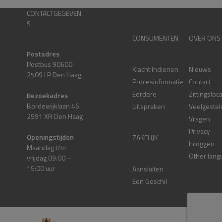
CONTACTGEGEVEN
S
CONSUMENTEN
OVER ONS
Postadres
Postbus 90600
Klacht Indienen
Nieuws
2509 LP Den Haag
Procesinformatie
Contact
Eerdere
Zittingsloc
Bezoekadres
Bordewijklaan 46
Uitspraken
Veelgestel
2591 XR Den Haag
Vragen
Privacy
Openingstijden
ZAKELIJK
Inloggen
Maandag t/m
Other lang
vrijdag 09:00 –
15:00 uur
Aansluiten
Een Geschil