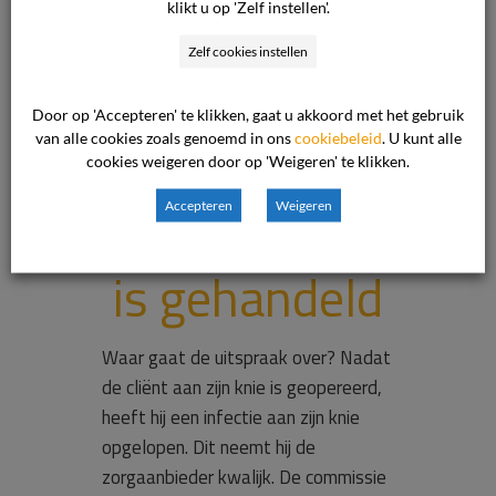
klikt u op 'Zelf instellen'.
operatie
Zelf cookies instellen
betekent niet
Door op 'Accepteren' te klikken, gaat u akkoord met het gebruik
van alle cookies zoals genoemd in ons
cookiebeleid
. U kunt alle
dat er
cookies weigeren door op 'Weigeren' te klikken.
onzorgvuldig
Accepteren
Weigeren
is gehandeld
Waar gaat de uitspraak over? Nadat
de cliënt aan zijn knie is geopereerd,
heeft hij een infectie aan zijn knie
opgelopen. Dit neemt hij de
zorgaanbieder kwalijk. De commissie