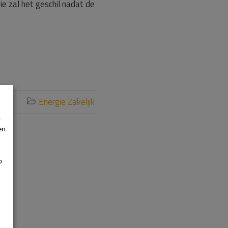
ie zal het geschil nadat de
Energie Zakelijk

p
en
p