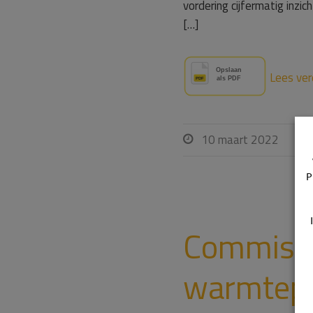
vordering cijfermatig inzi
[…]
Lees ver
10 maart 2022

P
Commissi
warmtepo