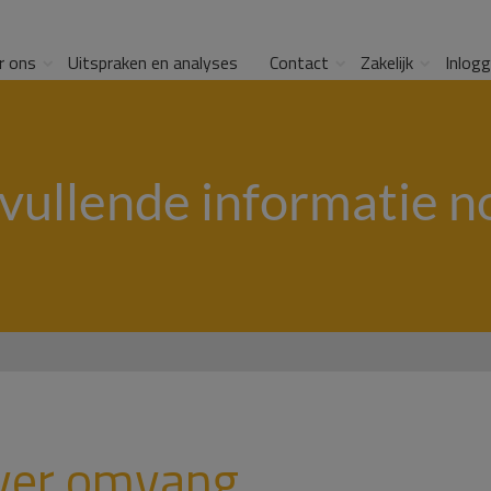
r ons
Uitspraken en analyses
Contact
Zakelijk
Inlog
vullende informatie n
over omvang