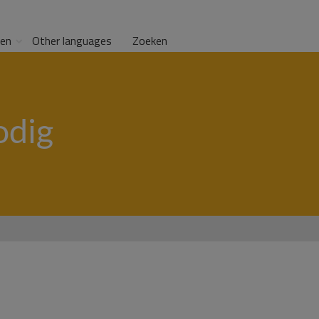
gen
Other languages
Zoeken
odig