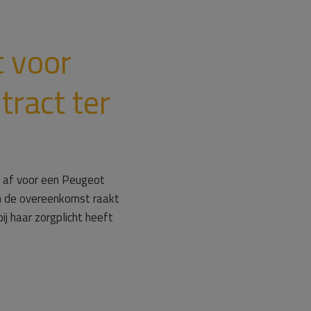
t voor
ract ter
t af voor een Peugeot
an de overeenkomst raakt
j haar zorgplicht heeft