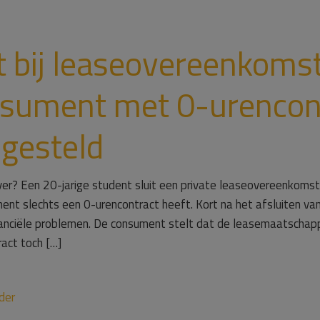
t bij leaseovereenkoms
nsument met 0-urencont
 gesteld
er? Een 20-jarige student sluit een private leaseovereenkoms
oment slechts een 0-urencontract heeft. Kort na het afsluiten v
inanciële problemen. De consument stelt dat de leasemaatschappi
act toch […]
der