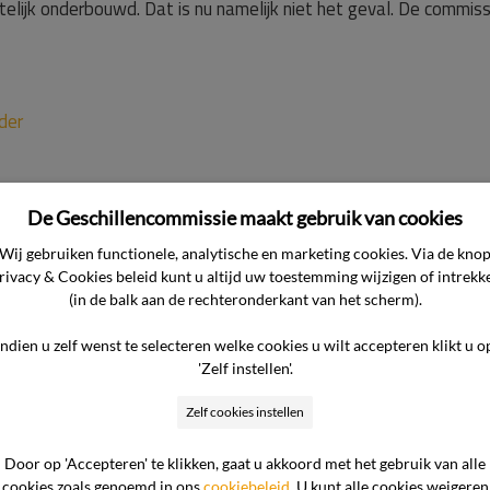
chtelijk onderbouwd. Dat is nu namelijk niet het geval. De commiss
der
De Geschillencommissie maakt gebruik van cookies
Wij gebruiken functionele, analytische en marketing cookies. Via de kno
rivacy & Cookies beleid kunt u altijd uw toestemming wijzigen of intrekk
(in de balk aan de rechteronderkant van het scherm).
Indien u zelf wenst te selecteren welke cookies u wilt accepteren klikt u o
e verzoekt consument
'Zelf instellen'.
Zelf cookies instellen
mp te laten herstellen
Door op 'Accepteren' te klikken, gaat u akkoord met het gebruik van alle
cookies zoals genoemd in ons
cookiebeleid
. U kunt alle cookies weigeren